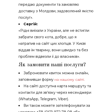
передаю документи та замовляю
доставку з Молдови, задоволений якістю
послуг».
Сергій:
«Рідні виїхали з України, але не встигли
забрати свого кота, добре, що я
натрапив на сайт цих хлопців. У Києві
віддав їм тварину, вони швидко та без
проблем відвезли її до власників».
Як замовити наші послуги?
Забронювати квиток можна онлайн,
заповнивши форму
на нашому сайті.
На сайті доступна карта маршруту та
контакти для зв’язку через месенджери
(WhatsApp, Telegram, Viber).
Ви також можете зателефонувати за
номером: +38 (063) 972 78 08 або