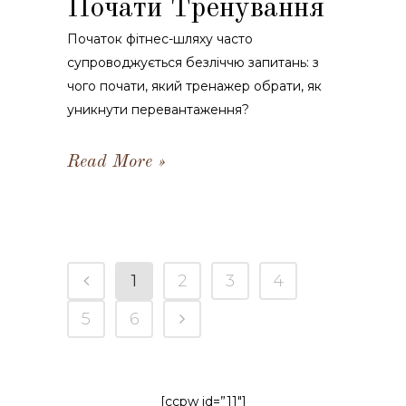
Почати Тренування
Початок фітнес-шляху часто
супроводжується безліччю запитань: з
чого почати, який тренажер обрати, як
уникнути перевантаження?
Read More
1
2
3
4
5
6
[ccpw id=”11″]