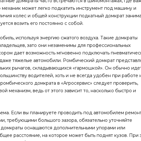
атные домкраты часто встречаются в шиномонтажах, где ва
ю механик может легко подкатить инструмент под машину и
аличия колес и общей конструкции подкатный домкрат заним
уется возить его постоянно с собой.
иль, используя энергию сжатого воздуха. Такие домкраты
ладельцев, зато они незаменимы для профессиональных
ссором дает возможность мгновенно подключать пневматичес
 даже тяжелые автомобили. Ромбический домкрат представл
ьких рычагов, складывающихся «гармошкой». Он обычно идет
ольшинству водителей, хоть и не всегда удобен при работе 
 ромбического домкрата в «Агросервис» следует проверить,
ой механизм, ведь от этого зависит то, насколько быстро и
ема. Если вы планируете проводить под автомобилем ремонт
ми, требующими большого зазора, обязательно уточняйте
 домкраты оснащаются дополнительными упорами или
ее расстояние, на которое может быть поднят кузов. При 