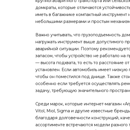
крупногабаритного транспорта или сельско
домкраты, которые отличаются устойчивост
иметь в багажнике компактный инструмент 
небольшими размерами и простым механизм
Важно учитывать, что грузоподъемность дом
нагружать инструмент выше допустимого пре
аварийной ситуации. Поэтому рекомендуетс
запасом, чтобы устройство не работало на 
— высота подхвата, то есть то расстояние о
установлен. Если автомобиль имеет низкую 
чтобы он поместился под днище. Также сто
особенно если требуется осуществлять ремо
задачу, требующую значительного пространс
Среди марок, которые интернет-магазин «А
Vitol, Miol, Sigma и другие известные брен
благодаря долговечности конструкций, каче
ассортименте встречаются модели разного 