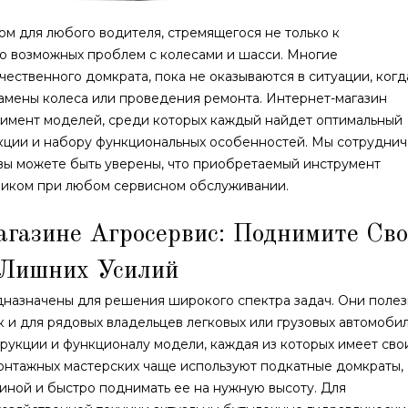
м для любого водителя, стремящегося не только к
ю возможных проблем с колесами и шасси.
Многие
ественного домкрата, пока не оказываются в ситуации, когд
амены колеса или проведения ремонта. Интернет-магазин
тимент моделей, среди которых каждый найдет оптимальный
укции и набору функциональных особенностей. Мы сотрудни
вы можете быть уверены, что приобретаемый инструмент
иком при любом сервисном обслуживании.
газине Агросервис: Поднимите Св
 Лишних Усилий
дназначены для решения широкого спектра задач. Они поле
к и для рядовых владельцев легковых или грузовых автомобил
рукции и функционалу модели, каждая из которых имеет сво
монтажных мастерских чаще используют подкатные домкраты,
ной и быстро поднимать ее на нужную высоту. Для