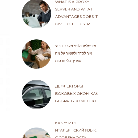
WHAT IS A PROXY
SERVER AND WHAT
ADVANTAGES DOES IT
GIVE TO THE USER
מינימליזם לפני מעבר דירה:
איך לסדר ולשמור על מה
שצריך בלי חרטות
ДЕФЛЕКТОРЫ
БОКОВЫХ ОКОН: КАК
ВЫБРАТЬ КОМПЛЕКТ
КАК УЧИТЬ
ИТАЛЬЯНСКИЙ ЯЗЫК:
ОСОБЕННОСТИ