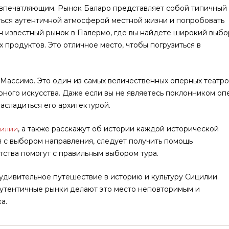
и впечатляющим. Рынок Баларо представляет собой типичный
ться аутентичной атмосферой местной жизни и попробовать
н известный рынок в Палермо, где вы найдете широкий выбо
х продуктов. Это отличное место, чтобы погрузиться в
Массимо. Это один из самых величественных оперных театро
рного искусства. Даже если вы не являетесь поклонником оп
асладиться его архитектурой.
цилии
, а также расскажут об истории каждой исторической
я с выбором направления, следует получить помощь
тства помогут с правильным выбором тура.
удивительное путешествие в историю и культуру Сицилии.
аутентичные рынки делают это место неповторимым и
а.