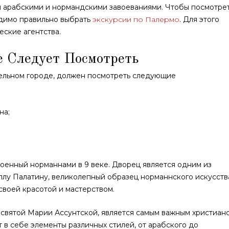
я арабскими и нормандскими завоеваниями. Чтобы посмотре
одимо правильно выбрать
экскурсии по Палермо
. Для этого
еские агентства.
е Следует Посмотреть
ительном городе, должен посмотреть следующие
на;
роенный норманнами в 9 веке. Дворец является одним из
ллу Палатину, великолепный образец норманнского искусств
своей красотой и мастерством.
 святой Марии Ассунтской, является самым важным христиан
т в себе элементы различных стилей, от арабского до