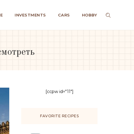
E
INVESTMENTS
CARS
HOBBY
смотреть
[ccpw id="11"]
FAVORITE RECIPES