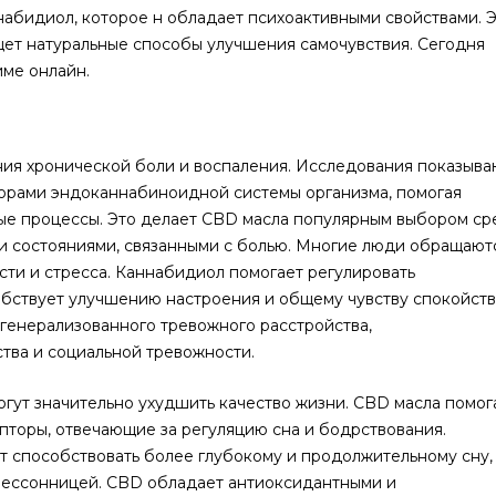
набидиол, которое н обладает психоактивными свойствами. 
ищет натуральные способы улучшения самочувствия. Сегодня
ме онлайн.
ния хронической боли и воспаления. Исследования показыва
торами эндоканнабиноидной системы организма, помогая
ые процессы. Это делает CBD масла популярным выбором ср
и состояниями, связанными с болью. Многие люди обращают
ти и стресса. Каннабидиол помогает регулировать
обствует улучшению настроения и общему чувству спокойств
 генерализованного тревожного расстройства,
тва и социальной тревожности.
огут значительно ухудшить качество жизни. CBD масла помо
епторы, отвечающие за регуляцию сна и бодрствования.
 способствовать более глубокому и продолжительному сну,
бессонницей. CBD обладает антиоксидантными и