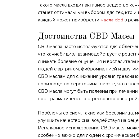
такого масла входит активное вещество кан
станет оптимальным выбором для тех, кто 
каждый может приобрести
масла cbd
в режи
Достоинства CBD Масел
CBD масла часто используются для облегче
что каннабидиол взаимодействует с рецеп
снижать болевые ощущения и воспалительн
людей с артритом, фибромиалгией и другим
CBD маслам для снижения уровня тревожнос
производство серотонина в мозге, что спос
CBD масла могут быть полезны при лечении
посттравматического стрессового расстройс
Проблемы со сном, такие как бессонница, м
улучшить качество сна, воздействуя на рец
Регулярное использование CBD масел может
особенно важно для людей с хронической 