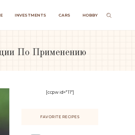
E
INVESTMENTS
CARS
HOBBY
ации По Применению
[ccpw id="11"]
FAVORITE RECIPES