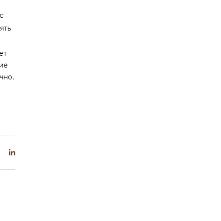
с
ять
ет
ие
чно,