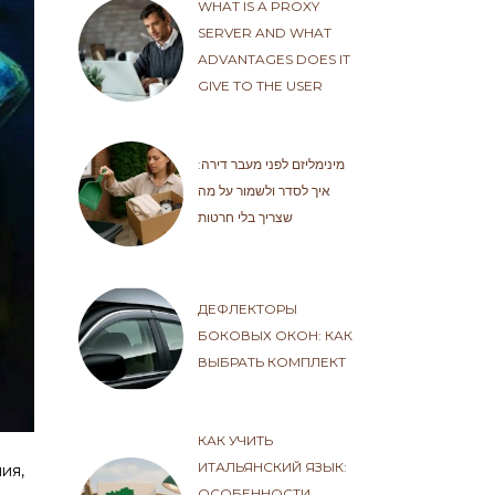
WHAT IS A PROXY
SERVER AND WHAT
ADVANTAGES DOES IT
GIVE TO THE USER
מינימליזם לפני מעבר דירה:
איך לסדר ולשמור על מה
שצריך בלי חרטות
ДЕФЛЕКТОРЫ
БОКОВЫХ ОКОН: КАК
ВЫБРАТЬ КОМПЛЕКТ
КАК УЧИТЬ
ИТАЛЬЯНСКИЙ ЯЗЫК:
ия,
ОСОБЕННОСТИ