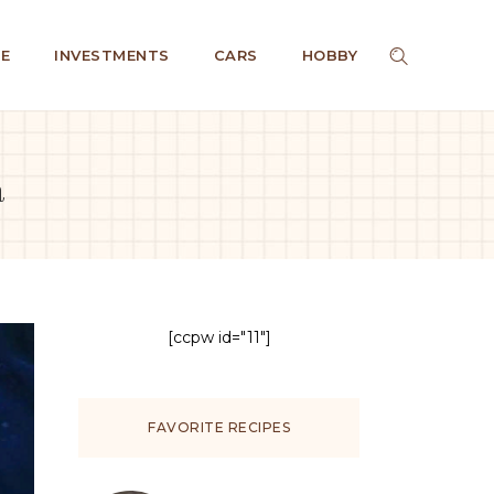
E
INVESTMENTS
CARS
HOBBY
а
[ccpw id="11"]
FAVORITE RECIPES