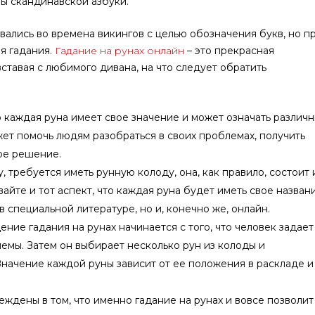
лы скандинавской азбуки.
овались во времена викингов с целью обозначения букв, но п
ля гадания.
Гадание на рунах онлайн
– это прекрасная
ставая с любимого дивана, на что следует обратить
то каждая руна имеет свое значение и может означать различ
жет помочь людям разобраться в своих проблемах, получить
ое решение.
 требуется иметь рунную колоду, она, как правило, состоит 
вайте и тот аспект, что каждая руна будет иметь свое названи
в специальной литературе, но и, конечно же, онлайн.
ение гадания на рунах начинается с того, что человек задает
емы. Затем он выбирает несколько рун из колоды и
начение каждой руны зависит от ее положения в раскладе и
беждены в том, что именно гадание на рунах и вовсе позволит