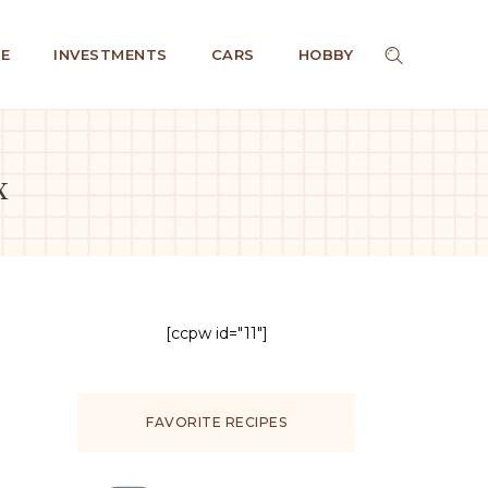
E
INVESTMENTS
CARS
HOBBY
х
[ccpw id="11"]
FAVORITE RECIPES