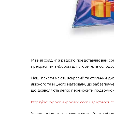
Рітейл холдінг з радістю представляє вам сол
прекрасним вибором для любителів солодощі
Наші пакети мають яскравий та стильний диза
якісного та міцного матеріалу, що забезпечу
що дозволяють легко переносити подарунок
https://novogodnie-podarki.com.ua/uk/product
Усередині кожного пакета ви знайдете різном