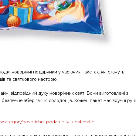
одкі новорічні подарунки у чарівних пакетах, які стануть
в та святкового настрою.
йн, відповідний духу новорічних свят. Вони виготовлені з
є безпечне зберігання солодощів. Кожен пакет має зручні руч
.
s/category/novorichni-podarunky-u-paketakh
анітні солодощі, які неодмінно потішать ваші смакові рецепт