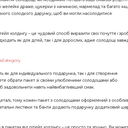
і желейні драже, цукерки з начинкою, мармелад та багато ін
кожного солодкого дарунку, щоб ви могли насолодитися
тейл холдінгу – це чудовий спосіб виразити свої почуття і зро
одять як для дітей, так і для дорослих, адже солодощі завж
s/category
ь як для індивідуального подарунка, так і для створення
ете обрати пакет зі своїми улюбленими солодощами або
об задовольнити навіть найвибагливіший смак.
 деталі, тому кожен пакет з солодощами оформлений з особл
 вітальні листівки та банти додають подарунку додатковий ша
 пакетах від рітейл холдінгу – це просто та зручно. Ви може