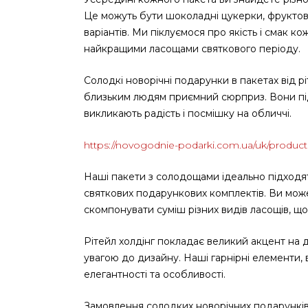
Це можуть бути шоколадні цукерки, фруктов
варіантів. Ми піклуємося про якість і смак 
найкращими ласощами святкового періоду.
Солодкі новорічні подарунки в пакетах від рі
близьким людям приємний сюрприз. Вони підх
викликають радість і посмішку на обличчі.
https://novogodnie-podarki.com.ua/uk/product
Наші пакети з солодощами ідеально підходят
святкових подарункових комплектів. Ви мож
скомпонувати суміш різних видів ласощів, щ
Рітейл холдінг покладає великий акцент на
увагою до дизайну. Наші гарнірні елементи,
елегантності та особливості.
Замовлення солодких новорічних подарунків в