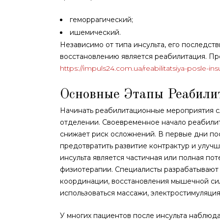
геморрагический;
ишемический.
Независимо от типа инсульта, его последст
восстановлению является реабилитация. Пр
https://impuls24.com.ua/reabilitatsiya-posle-insu
Основные Этапы Реабили
Начинать реабилитационные мероприятия с
отделении. Своевременное начало реабили
снижает риск осложнений. В первые дни по
предотвратить развитие контрактур и улуч
инсульта является частичная или полная по
физиотерапии. Специалисты разрабатывают
координации, восстановления мышечной си
использоваться массажи, электростимуляци
У многих пациентов после инсульта наблюд