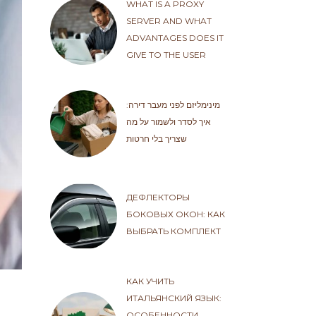
WHAT IS A PROXY
SERVER AND WHAT
ADVANTAGES DOES IT
GIVE TO THE USER
מינימליזם לפני מעבר דירה:
איך לסדר ולשמור על מה
שצריך בלי חרטות
ДЕФЛЕКТОРЫ
БОКОВЫХ ОКОН: КАК
ВЫБРАТЬ КОМПЛЕКТ
КАК УЧИТЬ
ИТАЛЬЯНСКИЙ ЯЗЫК:
ОСОБЕННОСТИ