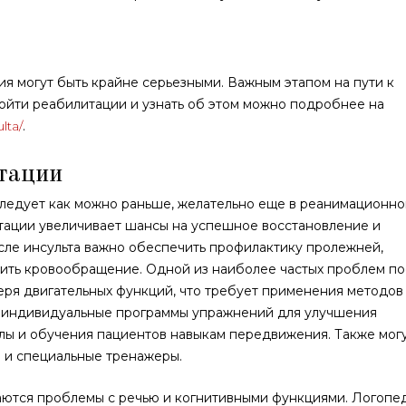
вия могут быть крайне серьезными. Важным этапом на пути к
ойти реабилитации и узнать об этом можно подробнее на
lta/
.
тации
ледует как можно раньше, желательно еще в реанимационн
тации увеличивает шансы на успешное восстановление и
сле инсульта важно обеспечить профилактику пролежней,
шить кровообращение. Одной из наиболее частых проблем по
теря двигательных функций, что требует применения методов
 индивидуальные программы упражнений для улучшения
лы и обучения пациентов навыкам передвижения. Также мог
я и специальные тренажеры.
аются проблемы с речью и когнитивными функциями. Логопе