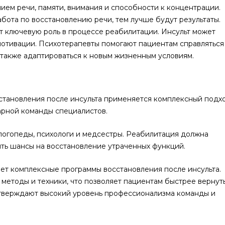
ием речи, памяти, внимания и способности к концентрации.
абота по восстановлению речи, тем лучше будут результаты.
т ключевую роль в процессе реабилитации. Инсульт может
мотивации. Психотерапевты помогают пациентам справляться
 также адаптироваться к новым жизненным условиям.
становления после инсульта применяется комплексный подхо
арной команды специалистов.
 логопеды, психологи и медсестры. Реабилитация должна
ить шансы на восстановление утраченных функций.
т комплексные программы восстановления после инсульта.
методы и техники, что позволяет пациентам быстрее вернуть
тверждают высокий уровень профессионализма команды и