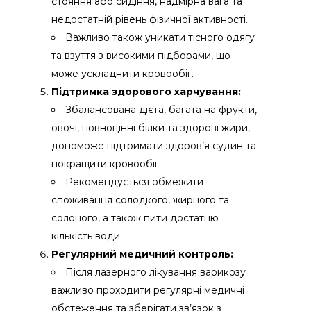
стояння або сидіння, надмірна вага та
недостатній рівень фізичної активності.
Важливо також уникати тісного одягу
та взуття з високими підборами, що
може ускладнити кровообіг.
Підтримка здорового харчування:
Збалансована дієта, багата на фрукти,
овочі, повноцінні білки та здорові жири,
допоможе підтримати здоров’я судин та
покращити кровообіг.
Рекомендується обмежити
споживання солодкого, жирного та
солоного, а також пити достатню
кількість води.
Регулярний медичний контроль:
Після лазерного лікування варикозу
важливо проходити регулярні медичні
обстеження та зберігати зв’язок з