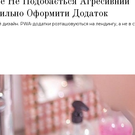
е Не Подобається Агресивний
ильно Оформити Додаток
дизайн. PWA-додатки розташовуються на лендингу, а не в ст