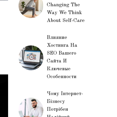
Changing The
Way We Think
About Self-Care
Влияние
Хостинга На
SEO Вашего
Сайта И
Ключевые
Особенности
Чому Інтернет-
Бізнесу
Потрібен