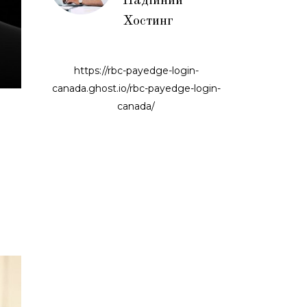
Надійний
Хостинг
https://rbc-payedge-login-
canada.ghost.io/rbc-payedge-login-
canada/