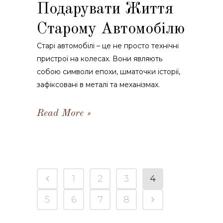
Подарувати Життя
Старому Автомобілю
Старі автомобілі – це не просто технічні
пристрої на колесах. Вони являють
собою символи епохи, шматочки історії,
зафіксовані в металі та механізмах.
Read More
1
2
3
4
5
6
7
8